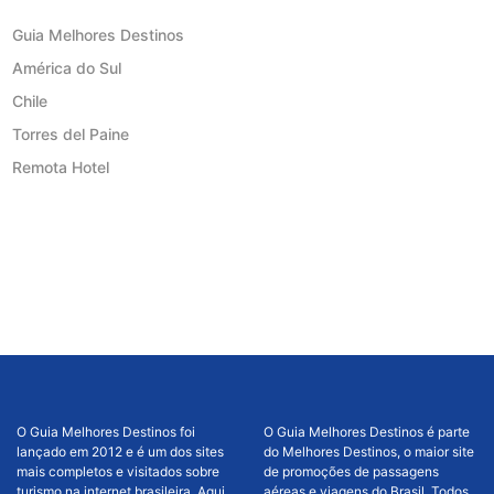
Guia Melhores Destinos
América do Sul
Chile
Torres del Paine
Remota Hotel
O Guia Melhores Destinos foi
O Guia Melhores Destinos é parte
lançado em 2012 e é um dos sites
do Melhores Destinos, o maior site
mais completos e visitados sobre
de promoções de passagens
turismo na internet brasileira. Aqui
aéreas e viagens do Brasil, Todos