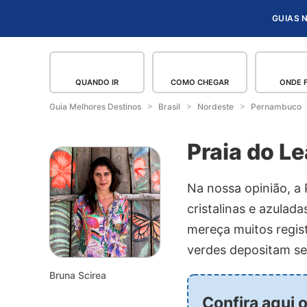
GUIAS 
QUANDO IR
COMO CHEGAR
ONDE 
Guia Melhores Destinos
Brasil
Nordeste
Pernambuco
Praia do L
Na nossa opinião, a 
cristalinas e azulad
mereça muitos regist
verdes depositam seu
Bruna Scirea
Confira aqui 