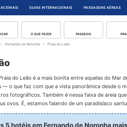
NACIONAIS
GUIAS INTERNACIONAIS
PASSAGENS AÉREAS
FICAR
O QUE FAZER
PASSEIOS
PRA
Fernando de Noronha
Praia do Leão
eão
Praia do Leão é a mais bonita entre aquelas do Mar d
as — o que faz com que a vista panorâmica desde o mi
ros fotográficos. Também é nessa faixa de areia que
s ovos. É, estamos falando de um paradisíaco santuár
os 5 hotéis em Fernando de Noronha mai