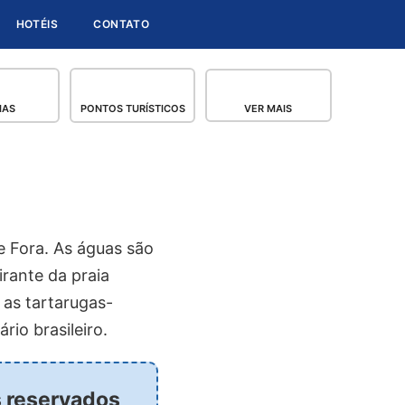
HOTÉIS
CONTATO
IAS
PONTOS TURÍSTICOS
VER MAIS
e Fora. As águas são
rante da praia
 as tartarugas-
io brasileiro.
s reservados