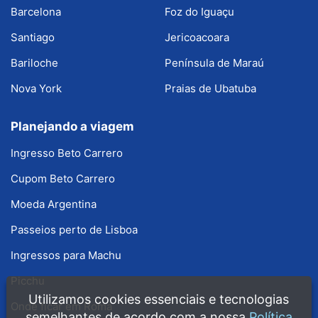
Barcelona
Foz do Iguaçu
Santiago
Jericoacoara
Bariloche
Península de Maraú
Nova York
Praias de Ubatuba
Planejando a viagem
Ingresso Beto Carrero
Cupom Beto Carrero
Moeda Argentina
Passeios perto de Lisboa
Ingressos para Machu
Picchu
Utilizamos cookies essenciais e tecnologias
Onde ficar em Roma
semelhantes de acordo com a nossa
Política