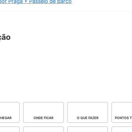
or Praga + Passeio de barco
ção
CHEGAR
ONDE FICAR
O QUE FAZER
PONTOS T