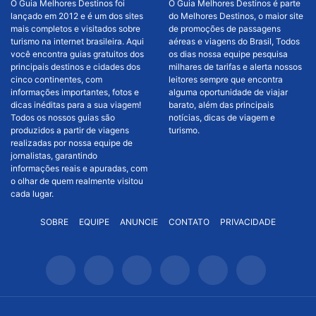
O Guia Melhores Destinos foi
O Guia Melhores Destinos é parte
lançado em 2012 e é um dos sites
do Melhores Destinos, o maior site
mais completos e visitados sobre
de promoções de passagens
turismo na internet brasileira. Aqui
aéreas e viagens do Brasil, Todos
você encontra guias gratuitos dos
os dias nossa equipe pesquisa
principais destinos e cidades dos
milhares de tarifas e alerta nossos
cinco continentes, com
leitores sempre que encontra
informações importantes, fotos e
alguma oportunidade de viajar
dicas inéditas para a sua viagem!
barato, além das principais
Todos os nossos guias são
notícias, dicas de viagem e
produzidos a partir de viagens
turismo.
realizadas por nossa equipe de
jornalistas, garantindo
informações reais e apuradas, com
o olhar de quem realmente visitou
cada lugar.
SOBRE
EQUIPE
ANUNCIE
CONTATO
PRIVACIDADE