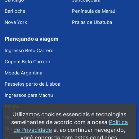
Bariloche
Península de Maraú
Nova York
Praias de Ubatuba
Planejando a viagem
Ingresso Beto Carrero
Cupom Beto Carrero
Moeda Argentina
Passeios perto de Lisboa
Ingressos para Machu
Picchu
Utilizamos cookies essenciais e tecnologias
Onde ficar em Roma
semelhantes de acordo com a nossa
Política
Onde ficar em Barcelona
de Privacidade
e, ao continuar navegando,
você concorda com estas condições.