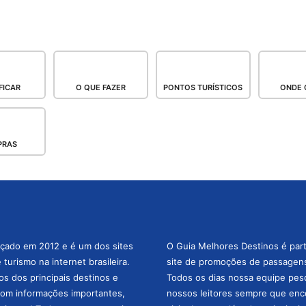
FICAR
O QUE FAZER
PONTOS TURÍSTICOS
ONDE 
PRAS
nçado em 2012 e é um dos sites
O Guia Melhores Destinos é par
turismo na internet brasileira.
site de promoções de passagens 
os dos principais destinos e
Todos os dias nossa equipe pesqu
com informações importantes,
nossos leitores sempre que enc