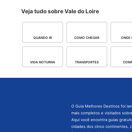
Veja tudo sobre Vale do Loire
QUANDO IR
COMO CHEGAR
ONDE 
VIDA NOTURNA
TRANSPORTES
COM
O Guia Melhores Destinos foi la
mais completos e visitados sobre 
Aqui você encontra guias gratuit
cidades dos cinco continentes, 