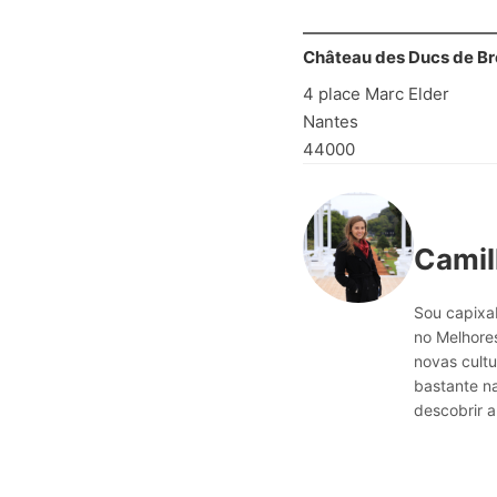
Château des Ducs de B
4 place Marc Elder
Nantes
44000
Camil
Sou capixab
no Melhores
novas cultu
bastante n
descobrir a