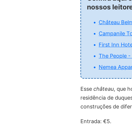
nossos leitor
Château Belm
Campanile T
First Inn Hote
The People -
Nemea Appart
Esse
château
, que h
residência de duques
construções de difer
Entrada: €5.