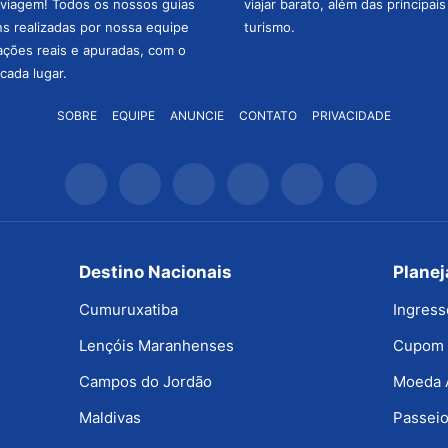
a viagem! Todos os nossos guias
viajar barato, além das principai
ns realizadas por nossa equipe
turismo.
mações reais e apuradas, com o
cada lugar.
SOBRE
EQUIPE
ANUNCIE
CONTATO
PRIVACIDADE
Destino Nacionais
Plane
Cumuruxatiba
Ingress
Lençóis Maranhenses
Cupom 
Campos do Jordão
Moeda 
Maldivas
Passeio