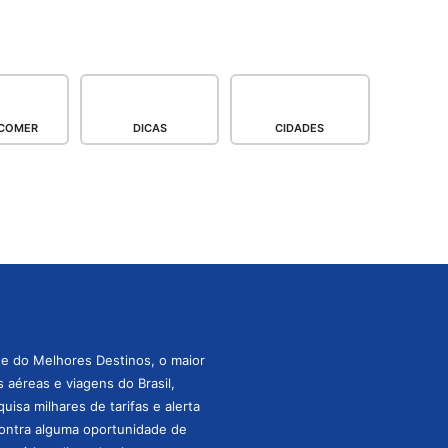
COMER
DICAS
CIDADES
te do Melhores Destinos, o maior
aéreas e viagens do Brasil,
isa milhares de tarifas e alerta
ontra alguma oportunidade de