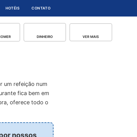
HOTÉIS
CONTATO
COMER
DINHEIRO
VER MAIS
er um refeição num
aurante fica bem em
bra, oferece todo o
 por nossos