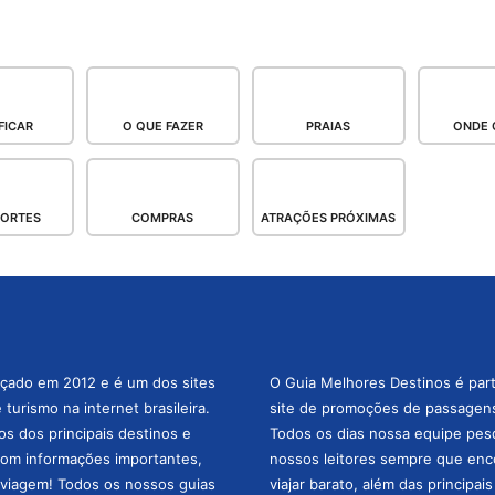
FICAR
O QUE FAZER
PRAIAS
ONDE 
PORTES
COMPRAS
ATRAÇÕES PRÓXIMAS
nçado em 2012 e é um dos sites
O Guia Melhores Destinos é par
turismo na internet brasileira.
site de promoções de passagens 
os dos principais destinos e
Todos os dias nossa equipe pesqu
com informações importantes,
nossos leitores sempre que enc
a viagem! Todos os nossos guias
viajar barato, além das principai