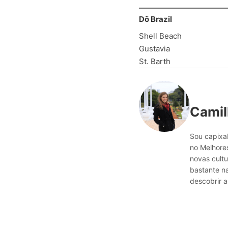
Dõ Brazil
Shell Beach
Gustavia
St. Barth
Camil
Sou capixab
no Melhores
novas cultu
bastante n
descobrir a