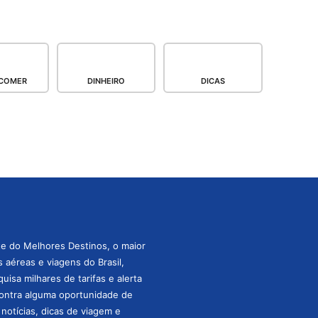
COMER
DINHEIRO
DICAS
te do Melhores Destinos, o maior
aéreas e viagens do Brasil,
isa milhares de tarifas e alerta
ontra alguma oportunidade de
s notícias, dicas de viagem e