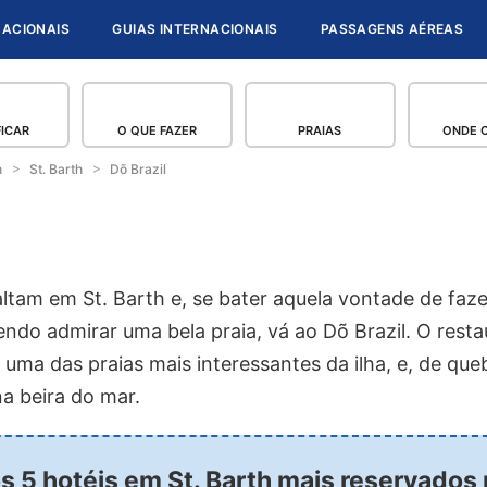
NACIONAIS
GUIAS INTERNACIONAIS
PASSAGENS AÉREAS
FICAR
O QUE FAZER
PRAIAS
ONDE 
h
St. Barth
Dõ Brazil
altam em St. Barth e, se bater aquela vontade de faz
endo admirar uma bela praia, vá ao Dõ Brazil. O rest
, uma das praias mais interessantes da ilha, e, de que
na beira do mar.
os 5 hotéis em St. Barth mais reservados