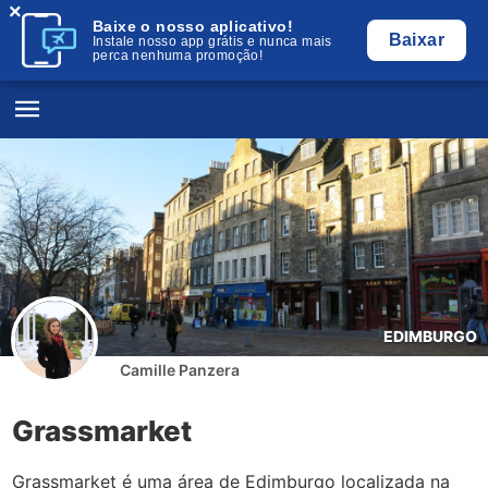
×
Baixe o nosso aplicativo!
Baixar
Instale nosso app grátis e nunca mais
perca nenhuma promoção!
EDIMBURGO
Camille Panzera
Grassmarket
Grassmarket é uma área de Edimburgo localizada na