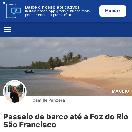
×
Baixe o nosso aplicativo!
Baixar
Instale nosso app grátis e nunca mais
perca nenhuma promoção!
MACEIÓ
Camille Panzera
Passeio de barco até a Foz do Rio
São Francisco