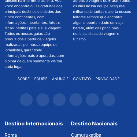
turismo na internet brasileira. Aqui
aéreas e viagens do Brasil, Todos
você encontra guias gratuitos dos
os dias nossa equipe pesquisa
principais destinos e cidades dos
milhares de tarifas e alerta nossos
cinco continentes, com
leitores sempre que encontra
informações importantes, fotos e
alguma oportunidade de viajar
dicas inéditas para a sua viagem!
barato, além das principais
Todos os nossos guias são
notícias, dicas de viagem e
produzidos a partir de viagens
turismo.
realizadas por nossa equipe de
jornalistas, garantindo
informações reais e apuradas, com
o olhar de quem realmente visitou
cada lugar.
SOBRE
EQUIPE
ANUNCIE
CONTATO
PRIVACIDADE
Destino Internacionais
Destino Nacionais
Roma
Cumuruxatiba