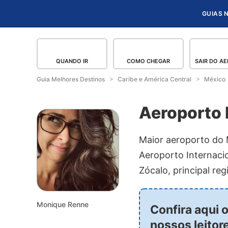
GUIAS 
QUANDO IR
COMO CHEGAR
SAIR DO A
Guia Melhores Destinos
Caribe e América Central
México
Aeroporto 
Maior aeroporto do M
Aeroporto Internaci
Zócalo, principal reg
Monique Renne
Confira aqui 
nossos leitor