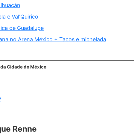
tihuacán
la e Val'Quirico
lica de Guadalupe
cana no Arena México + Tacos e michelada
l da Cidade do México
/
que Renne