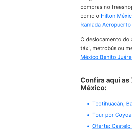
compras no freeshop
como o
Hilton Méxic
Ramada Aeropuerto
O deslocamento do a
táxi, metrobús ou m
México Benito Juáre
Confira aqui as
México:
Teotihuacán, Ba
Tour por Coyoac
Oferta: Castelo