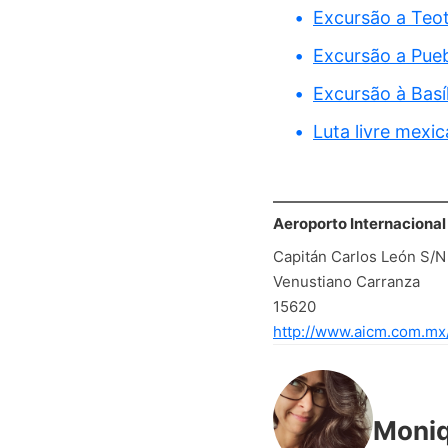
Excursão a Teo
Excursão a Pueb
Excursão à Basí
Luta livre mexi
Aeroporto Internaciona
Capitán Carlos León S/N
Venustiano Carranza
15620
http://www.aicm.com.mx
Moni