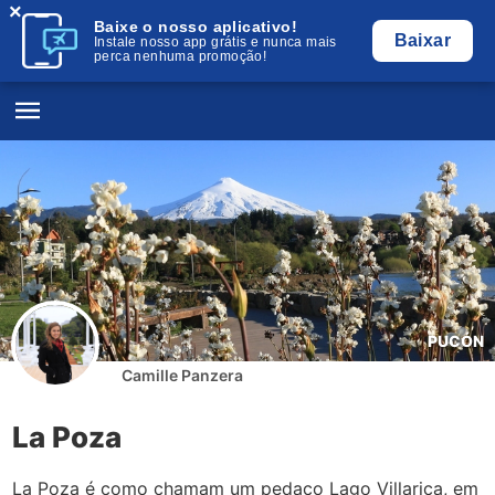
×
Baixe o nosso aplicativo!
Baixar
Instale nosso app grátis e nunca mais
perca nenhuma promoção!
PUCÓN
Camille Panzera
La Poza
La Poza é como chamam um pedaço Lago Villarica, em