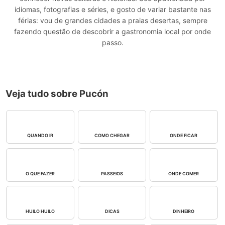
idiomas, fotografias e séries, e gosto de variar bastante nas
férias: vou de grandes cidades a praias desertas, sempre
fazendo questão de descobrir a gastronomia local por onde
passo.
Veja tudo sobre Pucón
QUANDO IR
COMO CHEGAR
ONDE FICAR
O QUE FAZER
PASSEIOS
ONDE COMER
HUILO HUILO
DICAS
DINHEIRO