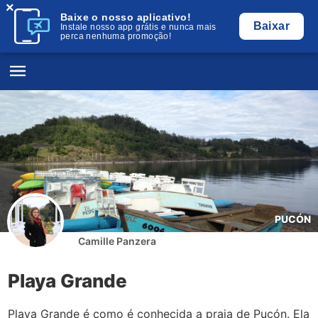
×
Baixe o nosso aplicativo!
Baixar
Instale nosso app grátis e nunca mais
perca nenhuma promoção!
PUCÓN
Camille Panzera
Playa Grande
Playa Grande é como é conhecida a praia de Pucón. Ela