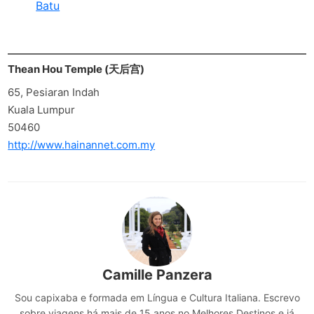
Batu
Thean Hou Temple (天后宫)
65, Pesiaran Indah
Kuala Lumpur
50460
http://www.hainannet.com.my
Camille Panzera
Sou capixaba e formada em Língua e Cultura Italiana. Escrevo
sobre viagens há mais de 15 anos no Melhores Destinos e já