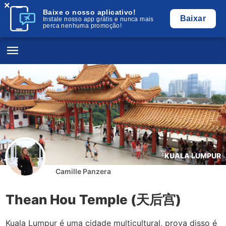
×
Baixe o nosso aplicativo!
Baixar
Instale nosso app grátis e nunca mais
perca nenhuma promoção!
KUALA LUMPUR
Camille Panzera
Thean Hou Temple (天后宫)
Kuala Lumpur é uma cidade multicultural, prova disso é