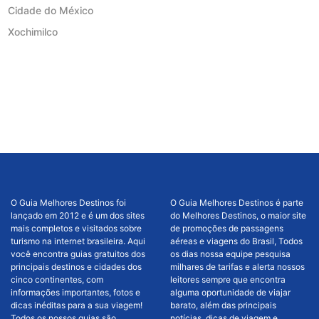
Cidade do México
Xochimilco
O Guia Melhores Destinos foi
O Guia Melhores Destinos é parte
lançado em 2012 e é um dos sites
do Melhores Destinos, o maior site
mais completos e visitados sobre
de promoções de passagens
turismo na internet brasileira. Aqui
aéreas e viagens do Brasil, Todos
você encontra guias gratuitos dos
os dias nossa equipe pesquisa
principais destinos e cidades dos
milhares de tarifas e alerta nossos
cinco continentes, com
leitores sempre que encontra
informações importantes, fotos e
alguma oportunidade de viajar
dicas inéditas para a sua viagem!
barato, além das principais
Todos os nossos guias são
notícias, dicas de viagem e