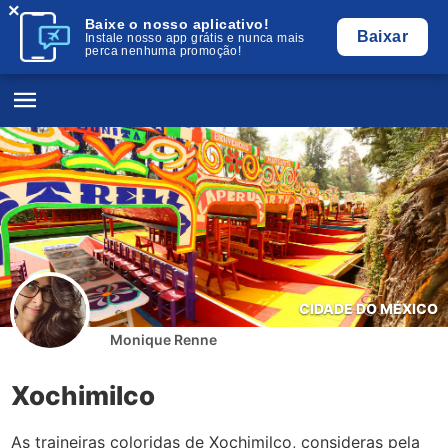
×
Baixe o nosso aplicativo!
Baixar
Instale nosso app grátis e nunca mais
perca nenhuma promoção!
CIDADE DO MÉXICO
Monique Renne
Xochimilco
As traineiras coloridas de Xochimilco, consideras pela