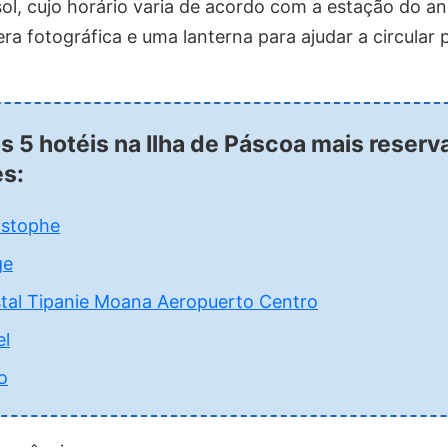
sol, cujo horário varia de acordo com a estação do
a fotográfica e uma lanterna para ajudar a circular p
os 5 hotéis na Ilha de Páscoa mais reser
es:
istophe
ge
al Tipanie Moana Aeropuerto Centro
el
o