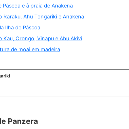
de Páscoa e à praia de Anakena
o Raraku, Ahu Tongariki e Anakena
la Ilha de Páscoa
 Kau, Orongo, Vinapu e Ahu Akivi
ltura de moai em madeira
ariki
le Panzera