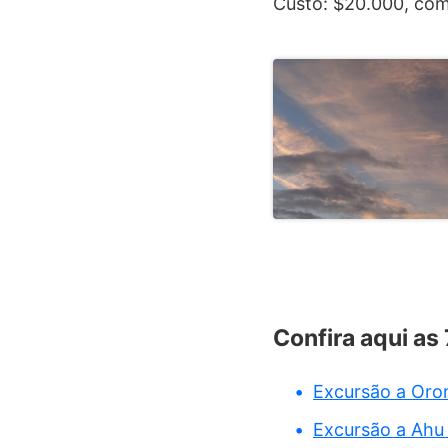
Custo: $20.000, co
Confira aqui as 
Excursão a Oro
Excursão a Ahu 