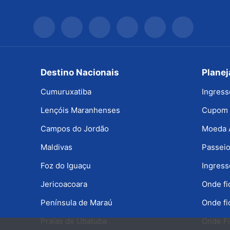
Destino Nacionais
Plane
Cumuruxatiba
Ingress
Lençóis Maranhenses
Cupom 
Campos do Jordão
Moeda 
Maldivas
Passeio
Foz do Iguaçu
Ingress
Jericoacoara
Onde f
Península de Maraú
Onde fi
Praias de Ubatuba
Onde Fi