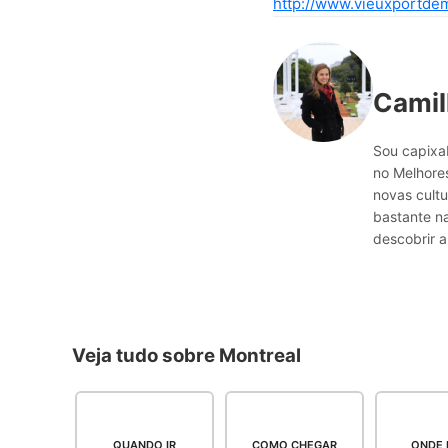
http://www.vieuxportde
Camil
Sou capixab
no Melhores
novas cultu
bastante n
descobrir a
Veja tudo sobre Montreal
QUANDO IR
COMO CHEGAR
ONDE 