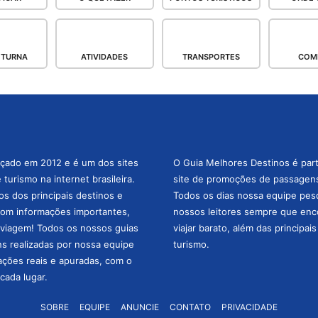
OTURNA
ATIVIDADES
TRANSPORTES
COM
nçado em 2012 e é um dos sites
O Guia Melhores Destinos é par
turismo na internet brasileira.
site de promoções de passagens 
os dos principais destinos e
Todos os dias nossa equipe pesqu
com informações importantes,
nossos leitores sempre que enc
a viagem! Todos os nossos guias
viajar barato, além das principai
ns realizadas por nossa equipe
turismo.
mações reais e apuradas, com o
cada lugar.
SOBRE
EQUIPE
ANUNCIE
CONTATO
PRIVACIDADE