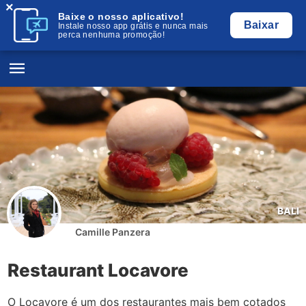
×
Baixe o nosso aplicativo!
Baixar
Instale nosso app grátis e nunca mais
perca nenhuma promoção!
BALI
Camille Panzera
Restaurant Locavore
O Locavore é um dos restaurantes mais bem cotados