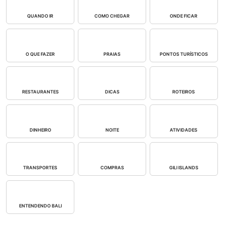
QUANDO IR
COMO CHEGAR
ONDE FICAR
O QUE FAZER
PRAIAS
PONTOS TURÍSTICOS
RESTAURANTES
DICAS
ROTEIROS
DINHEIRO
NOITE
ATIVIDADES
TRANSPORTES
COMPRAS
GILI ISLANDS
ENTENDENDO BALI