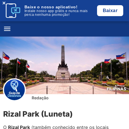
×
Baixe o nosso aplicativo!
Baixar
Instale nosso app grátis e nunca mais
perca nenhuma promoção!
FILIPINAS
Redação
Rizal Park (Luneta)
O
Rizal Park
(também conhecido entre os locais