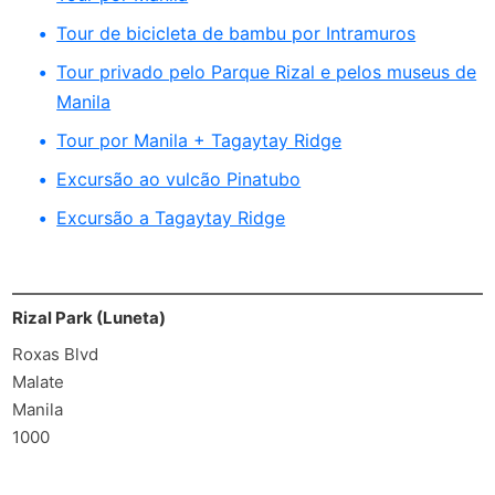
Tour de bicicleta de bambu por Intramuros
Tour privado pelo Parque Rizal e pelos museus de
Manila
Tour por Manila + Tagaytay Ridge
Excursão ao vulcão Pinatubo
Excursão a Tagaytay Ridge
Rizal Park (Luneta)
Roxas Blvd
Malate
Manila
1000