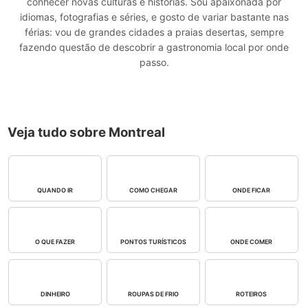
conhecer novas culturas e histórias. Sou apaixonada por
idiomas, fotografias e séries, e gosto de variar bastante nas
férias: vou de grandes cidades a praias desertas, sempre
fazendo questão de descobrir a gastronomia local por onde
passo.
Veja tudo sobre Montreal
QUANDO IR
COMO CHEGAR
ONDE FICAR
O QUE FAZER
PONTOS TURÍSTICOS
ONDE COMER
DINHEIRO
ROUPAS DE FRIO
ROTEIROS