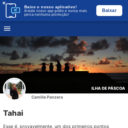
×
Baixe o nosso aplicativo!
Baixar
Instale nosso app grátis e nunca mais
perca nenhuma promoção!
ILHA DE PÁSCOA
Camille Panzera
Tahai
Esse é, provavelmente, um dos primeiros pontos