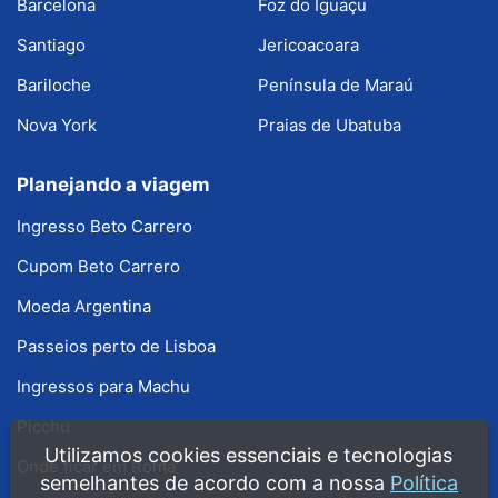
Barcelona
Foz do Iguaçu
Santiago
Jericoacoara
Bariloche
Península de Maraú
Nova York
Praias de Ubatuba
Planejando a viagem
Ingresso Beto Carrero
Cupom Beto Carrero
Moeda Argentina
Passeios perto de Lisboa
Ingressos para Machu
Picchu
Utilizamos cookies essenciais e tecnologias
Onde ficar em Roma
semelhantes de acordo com a nossa
Política