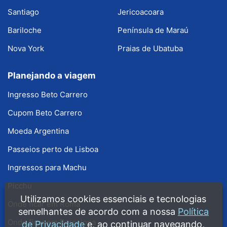
Santiago
Jericoacoara
Bariloche
Península de Maraú
Nova York
Praias de Ubatuba
Planejando a viagem
Ingresso Beto Carrero
Cupom Beto Carrero
Moeda Argentina
Passeios perto de Lisboa
Ingressos para Machu
Picchu
Utilizamos cookies essenciais e tecnologias
Onde ficar em Roma
semelhantes de acordo com a nossa
Política
Onde ficar em Barcelona
de Privacidade
e, ao continuar navegando,