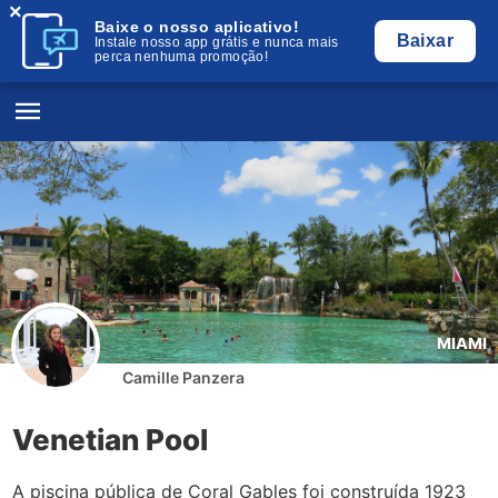
×
Baixe o nosso aplicativo!
Baixar
Instale nosso app grátis e nunca mais
perca nenhuma promoção!
MIAMI
Camille Panzera
Venetian Pool
A piscina pública de Coral Gables foi construída 1923