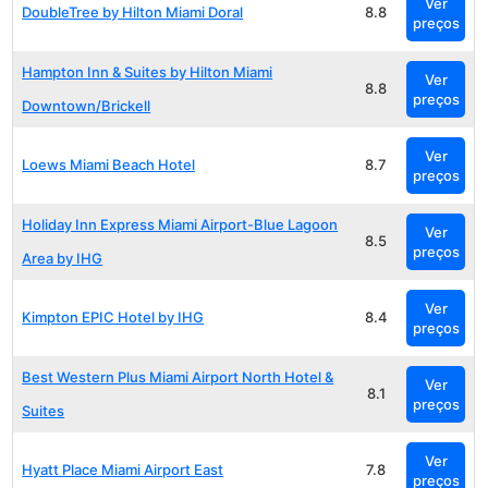
Ver
DoubleTree by Hilton Miami Doral
8.8
preços
Hampton Inn & Suites by Hilton Miami
Ver
8.8
preços
Downtown/Brickell
Ver
Loews Miami Beach Hotel
8.7
preços
Holiday Inn Express Miami Airport-Blue Lagoon
Ver
8.5
preços
Area by IHG
Ver
Kimpton EPIC Hotel by IHG
8.4
preços
Best Western Plus Miami Airport North Hotel &
Ver
8.1
preços
Suites
Ver
Hyatt Place Miami Airport East
7.8
preços