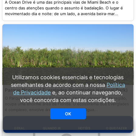
A Ocean Drive é uma das principais vias de Miami Beach e o
centro das atenções quando o assunto é badalação. O lugar é
movimentado dia e noite: de um lado, a avenida beira-mar...
Utilizamos cookies essenciais e tecnologias
semelhantes de acordo com a nossa
Política
Parque Nacional Everglades (Everglades National Park)
de Privacidade
e, ao continuar navegando,
O Parque Nacional dos Everglades, tipo de vegetação da região,
você concorda com estas condições.
ocupa uma enorme área da Flórida. O ecossitema dos Everglades
é complexo, envolve áreas de água doce, água...
OK
GERAL
QUANDO IR
HOTÉIS
O QUE FAZER