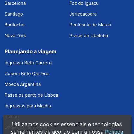
Barcelona
Foz do Iguaçu
Santiago
Jericoacoara
Bariloche
Península de Maraú
Nova York
Praias de Ubatuba
Planejando a viagem
Ingresso Beto Carrero
Cupom Beto Carrero
Moeda Argentina
Passeios perto de Lisboa
Ingressos para Machu
Picchu
Utilizamos cookies essenciais e tecnologias
Onde ficar em Roma
semelhantes de acordo com a nossa
Política