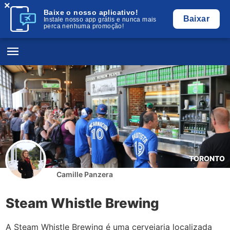
×
Baixe o nosso aplicativo!
Baixar
Instale nosso app grátis e nunca mais
perca nenhuma promoção!
TORONTO
Camille Panzera
Steam Whistle Brewing
A Steam Whistle Brewing é uma cervejaria localizada