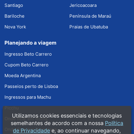
Santiago
Jericoacoara
Bariloche
Península de Maraú
Nova York
Praias de Ubatuba
Planejando a viagem
Ingresso Beto Carrero
Cupom Beto Carrero
Moeda Argentina
Passeios perto de Lisboa
Ingressos para Machu
Picchu
Utilizamos cookies essenciais e tecnologias
Onde ficar em Roma
semelhantes de acordo com a nossa
Política
Onde ficar em Barcelona
de Privacidade
e, ao continuar navegando,