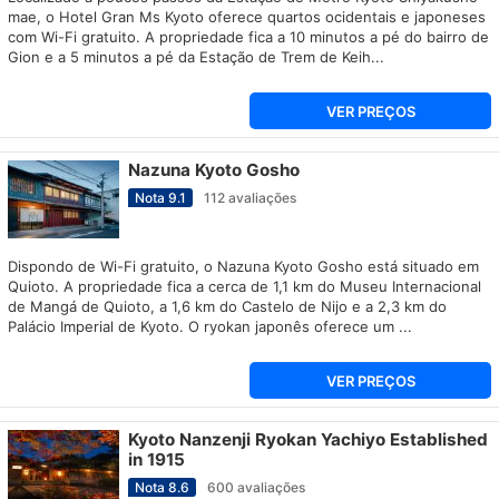
mae, o Hotel Gran Ms Kyoto oferece quartos ocidentais e japoneses
com Wi-Fi gratuito. A propriedade fica a 10 minutos a pé do bairro de
Gion e a 5 minutos a pé da Estação de Trem de Keih...
VER PREÇOS
Nazuna Kyoto Gosho
Nota
9.1
112
avaliações
Dispondo de Wi-Fi gratuito, o Nazuna Kyoto Gosho está situado em
Quioto. A propriedade fica a cerca de 1,1 km do Museu Internacional
de Mangá de Quioto, a 1,6 km do Castelo de Nijo e a 2,3 km do
Palácio Imperial de Kyoto. O ryokan japonês oferece um ...
VER PREÇOS
Kyoto Nanzenji Ryokan Yachiyo Established
in 1915
Nota
8.6
600
avaliações