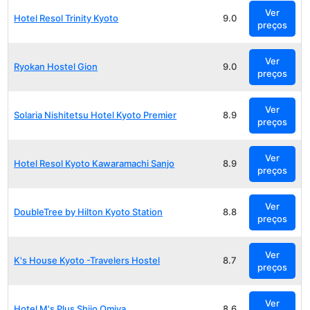
Ver
Hotel Resol Trinity Kyoto
9.0
preços
Ver
Ryokan Hostel Gion
9.0
preços
Ver
Solaria Nishitetsu Hotel Kyoto Premier
8.9
preços
Ver
Hotel Resol Kyoto Kawaramachi Sanjo
8.9
preços
Ver
DoubleTree by Hilton Kyoto Station
8.8
preços
Ver
K's House Kyoto -Travelers Hostel
8.7
preços
Ver
Hotel M's Plus Shijo Omiya
8.6