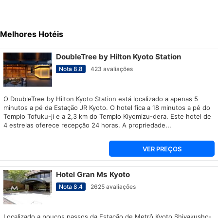
Melhores Hotéis
DoubleTree by Hilton Kyoto Station
Nota
8.8
423
avaliações
O DoubleTree by Hilton Kyoto Station está localizado a apenas 5
minutos a pé da Estação JR Kyoto. O hotel fica a 18 minutos a pé do
Templo Tofuku-ji e a 2,3 km do Templo Kiyomizu-dera. Este hotel de
4 estrelas oferece recepção 24 horas. A propriedade...
VER PREÇOS
Hotel Gran Ms Kyoto
Nota
8.4
2625
avaliações
Localizado a poucos passos da Estação de Metrô Kyoto Shiyakusho-