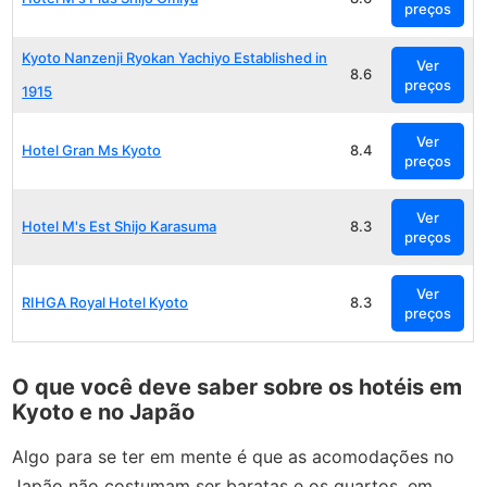
preços
Kyoto Nanzenji Ryokan Yachiyo Established in
Ver
8.6
preços
1915
Ver
Hotel Gran Ms Kyoto
8.4
preços
Ver
Hotel M's Est Shijo Karasuma
8.3
preços
Ver
RIHGA Royal Hotel Kyoto
8.3
preços
O que você deve saber sobre os hotéis em
Kyoto e no Japão
Algo para se ter em mente é que as acomodações no
Japão não costumam ser baratas e os quartos, em