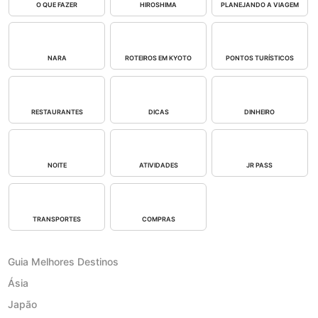
O QUE FAZER
HIROSHIMA
PLANEJANDO A VIAGEM
NARA
ROTEIROS EM KYOTO
PONTOS TURÍSTICOS
RESTAURANTES
DICAS
DINHEIRO
NOITE
ATIVIDADES
JR PASS
TRANSPORTES
COMPRAS
Guia Melhores Destinos
Ásia
Japão