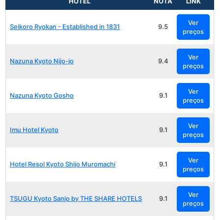
HOTEL
NOTA
LINK
Ver
Seikoro Ryokan - Established in 1831
9.5
preços
Ver
Nazuna Kyoto Nijo-jo
9.4
preços
Ver
Nazuna Kyoto Gosho
9.1
preços
Ver
Imu Hotel Kyoto
9.1
preços
Ver
Hotel Resol Kyoto Shijo Muromachi
9.1
preços
Ver
TSUGU Kyoto Sanjo by THE SHARE HOTELS
9.1
preços