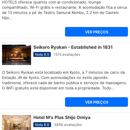
HOTELS oferece quartos com ar-condicionado, lounge
compartilhado, Wi-Fi grátis e restaurante. A acomodação fica a cerca
de 13 minutos a pé de Teatro Samurai Kembu, 2,2 km de Castelo
Nijo...
VER PREÇOS
Seikoro Ryokan - Established in 1831
Nota
9.5
1315
avaliações
O Seikoro Ryokan está localizado em Kyoto, a 7 minutos de carro da
Estação JR de Kyoto. Com acomodações no estilo japonês
tradicional, oferece cada de banho pública e serviços de massagens.
O WiFi gratuito está disponível em toda a propriedade. Todo...
VER PREÇOS
Hotel M's Plus Shijo Omiya
Nota
8.6
3896
avaliações