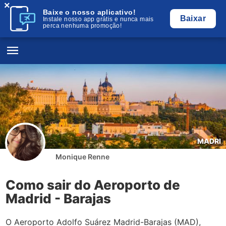
×
Baixe o nosso aplicativo!
Baixar
Instale nosso app grátis e nunca mais
perca nenhuma promoção!
MADRI
Monique Renne
Como sair do Aeroporto de
Madrid - Barajas
O Aeroporto Adolfo Suárez Madrid-Barajas (MAD),