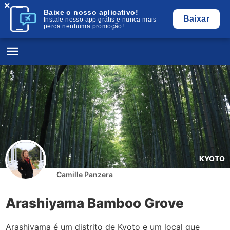
×
Baixe o nosso aplicativo!
Baixar
Instale nosso app grátis e nunca mais
perca nenhuma promoção!
KYOTO
Camille Panzera
Arashiyama Bamboo Grove
Arashiyama é um distrito de Kyoto e um local que