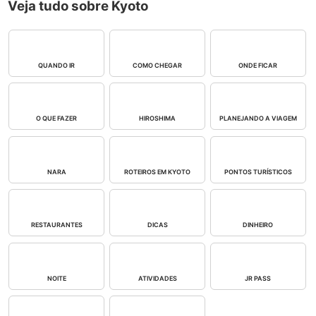
Veja tudo sobre Kyoto
QUANDO IR
COMO CHEGAR
ONDE FICAR
O QUE FAZER
HIROSHIMA
PLANEJANDO A VIAGEM
NARA
ROTEIROS EM KYOTO
PONTOS TURÍSTICOS
RESTAURANTES
DICAS
DINHEIRO
NOITE
ATIVIDADES
JR PASS