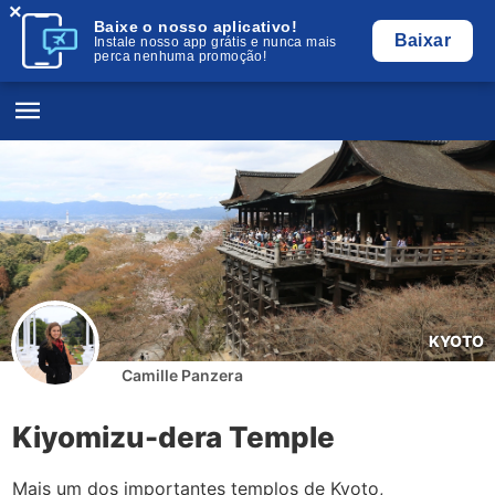
×
Baixe o nosso aplicativo!
Baixar
Instale nosso app grátis e nunca mais
perca nenhuma promoção!
KYOTO
Camille Panzera
Kiyomizu-dera Temple
Mais um dos importantes templos de Kyoto,