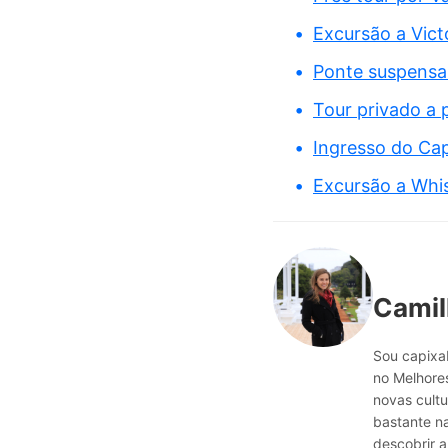
Excursão a Vict
Ponte suspensa
Tour privado a 
Ingresso do Cap
Excursão a Whis
Camil
Sou capixab
no Melhores
novas cultu
bastante n
descobrir a