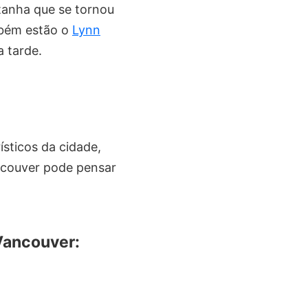
anha que se tornou
mbém estão o
Lynn
a tarde.
ísticos da cidade,
ncouver pode pensar
 Vancouver: